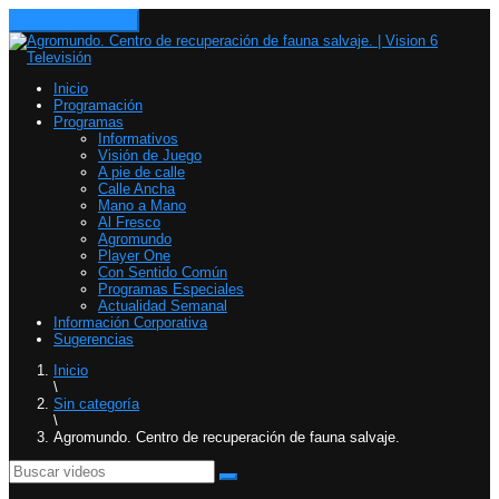
Toggle navigation
Inicio
Programación
Programas
Informativos
Visión de Juego
A pie de calle
Calle Ancha
Mano a Mano
Al Fresco
Agromundo
Player One
Con Sentido Común
Programas Especiales
Actualidad Semanal
Información Corporativa
Sugerencias
Inicio
\
Sin categoría
\
Agromundo. Centro de recuperación de fauna salvaje.