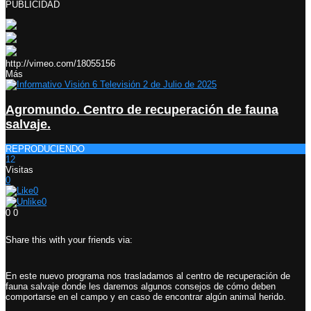
PUBLICIDAD
http://vimeo.com/18055156
Más
Agromundo. Centro de recuperación de fauna
salvaje.
REPRODUCIENDO
12
Visitas
0
0
0
0
0
Share this with your friends via:
En este nuevo programa nos trasladamos al centro de recuperación de
fauna salvaje donde les daremos algunos consejos de cómo deben
comportarse en el campo y en caso de encontrar algún animal herido.