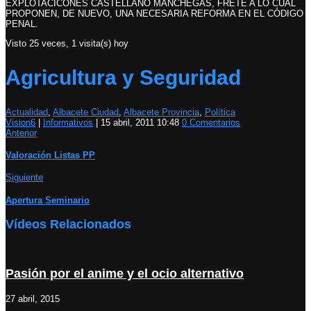
EXPLOTACICONES CASTELLANO MANCHEGAS, FRETE A LO CUAL
PROPONEN, DE NUEVO, UNA NECESARIA REFORMA EN EL CÓDIGO
PENAL.
Visto 25 veces, 1 visita(s) hoy
Agricultura y Seguridad
Actualidad
,
Albacete Ciudad
,
Albacete Provincia
,
Política
Vision6
|
Informativos
|
15 abril, 2011 10:48
0 Comentarios
Anterior
Valoración Listas PP
Siguiente
Apertura Seminario
Vídeos Relacionados
Pasión por el anime y el ocio alternativo
27 abril, 2015