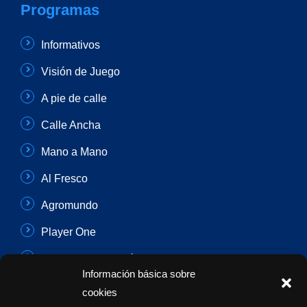
Programas
Informativos
Visión de Juego
A pie de calle
Calle Ancha
Mano a Mano
Al Fresco
Agromundo
Player One
Con Sentido Común
Información básica sobre
Programas Especiales
cookies