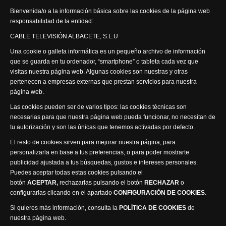
Actualidad Semanal
Bienvenida/o a la información básica sobre las cookies de la página web
responsabilidad de la entidad:
Síguenos
CABLE TELEVISIÓN ALBACETE, S.L.U
Una cookie o galleta informática es un pequeño archivo de información
que se guarda en tu ordenador, “smartphone” o tableta cada vez que
visitas nuestra página web. Algunas cookies son nuestras y otras
pertenecen a empresas externas que prestan servicios para nuestra
página web.
Visita nuestra productora
Las cookies pueden ser de varios tipos: las cookies técnicas son
necesarias para que nuestra página web pueda funcionar, no necesitan de
tu autorización y son las únicas que tenemos activadas por defecto.
El resto de cookies sirven para mejorar nuestra página, para
personalizarla en base a tus preferencias, o para poder mostrarte
publicidad ajustada a tus búsquedas, gustos e intereses personales.
Puedes aceptar todas estas cookies pulsando el
Política de privacidad
Política de cookies
botón
ACEPTAR,
rechazarlas pulsando el botón
RECHAZAR
o
Accesibilidad
configurarlas clicando en el apartado
CONFIGURACIÓN DE COOKIES
.
Compromiso con la protección de datos personales
Si quieres más información, consulta la
POLÍTICA DE COOKIES
de
Canal Ético
nuestra página web.