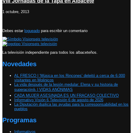
VIII Jornadas de la Tapa en Albacete
1 octubre, 2013
Debes estar
logueado
para escribir un comentario
La televisión independiente para todos los albaceteños.
Novedades
AL FRESCO | ‘Música en los Rincones’ deleitó a cerca de 6.000
visitantes en Molinicos
La vida después de la lesión medular: Elena y su historia de
superación♿️ | VIDAS ANÓNIMAS
CADA MUJER ASESINADA ES UN FRACASO COLECTIVO
Informativo Visión 6 Televisión 6 de agosto de 2026
La Diputación duplica las ayudas para la corresponsabilidad en los
pueblos
Programas
Informativos