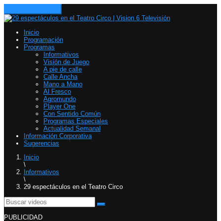
Toggle navigation
Inicio
Programación
Programas
Informativos
Visión de Juego
A pie de calle
Calle Ancha
Mano a Mano
Al Fresco
Agromundo
Player One
Con Sentido Común
Programas Especiales
Actualidad Semanal
Información Corporativa
Sugerencias
Inicio
\
Informativos
\
29 espectáculos en el Teatro Circo
PUBLICIDAD