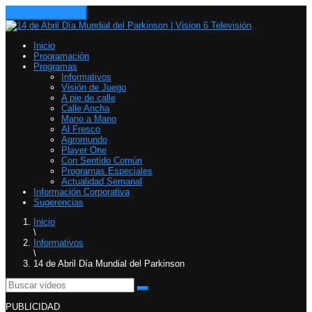
Toggle navigation
Inicio
Programación
Programas
Informativos
Visión de Juego
A pie de calle
Calle Ancha
Mano a Mano
Al Fresco
Agromundo
Player One
Con Sentido Común
Programas Especiales
Actualidad Semanal
Información Corporativa
Sugerencias
Inicio
\
Informativos
\
14 de Abril Día Mundial del Parkinson
PUBLICIDAD