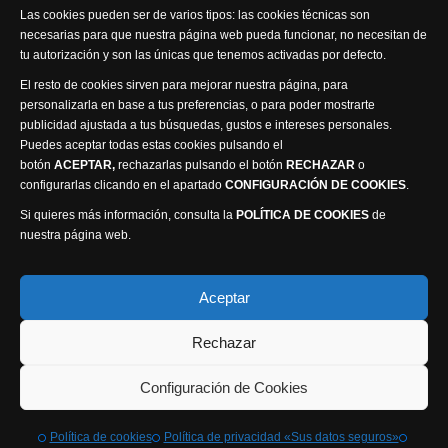
Las cookies pueden ser de varios tipos: las cookies técnicas son
necesarias para que nuestra página web pueda funcionar, no necesitan de
tu autorización y son las únicas que tenemos activadas por defecto.
El resto de cookies sirven para mejorar nuestra página, para
personalizarla en base a tus preferencias, o para poder mostrarte
publicidad ajustada a tus búsquedas, gustos e intereses personales.
Puedes aceptar todas estas cookies pulsando el
Política de privacidad
Política de cookies
botón
ACEPTAR,
rechazarlas pulsando el botón
RECHAZAR
o
Accesibilidad
configurarlas clicando en el apartado
CONFIGURACIÓN DE COOKIES
.
Compromiso con la protección de datos personales
Si quieres más información, consulta la
POLÍTICA DE COOKIES
de
Canal Ético
nuestra página web.
Visión Seis Televisión © 2014 Parque Empresarial
Aceptar
Ajusa, Calle 1 nº1, Ctra. Ayora - km 2.2, 02006
Rechazar
Albacete, España - Tel.
967 240 648
Webmaster: Atalantic
Configuración de Cookies
Política de cookies
Política de privacidad «Sus datos seguros»