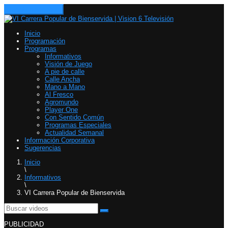
Toggle navigation
Inicio
Programación
Programas
Informativos
Visión de Juego
A pie de calle
Calle Ancha
Mano a Mano
Al Fresco
Agromundo
Player One
Con Sentido Común
Programas Especiales
Actualidad Semanal
Información Corporativa
Sugerencias
Inicio
\
Informativos
\
VI Carrera Popular de Bienservida
PUBLICIDAD