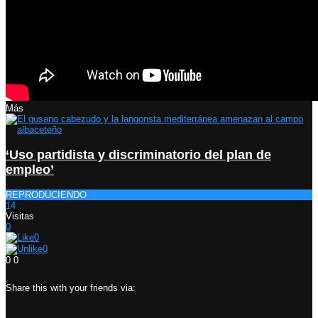
Más
‘Uso partidista y discriminatorio del plan de
empleo’
REPRODUCIENDO
14
Visitas
0
0
0
0
0
Share this with your friends via: