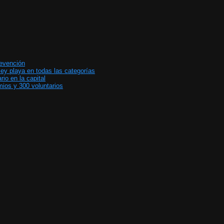
revención
ey playa en todas las categorías
io en la capital
ios y 300 voluntarios