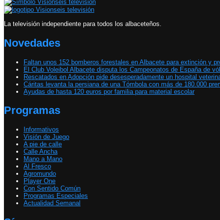
La televisión independiente para todos los albaceteños.
Novedades
Faltan unos 152 bomberos forestales en Albacete para extinción y p
El Club Voleibol Albacete disputa los Campeonatos de España de vól
Rescatados en Adopción pide desesperadamente un hospital veterinar
Cáritas levanta la persiana de una Tómbola con más de 180.000 prem
Ayudas de hasta 120 euros por familia para material escolar
Programas
Informativos
Visión de Juego
A pie de calle
Calle Ancha
Mano a Mano
Al Fresco
Agromundo
Player One
Con Sentido Común
Programas Especiales
Actualidad Semanal