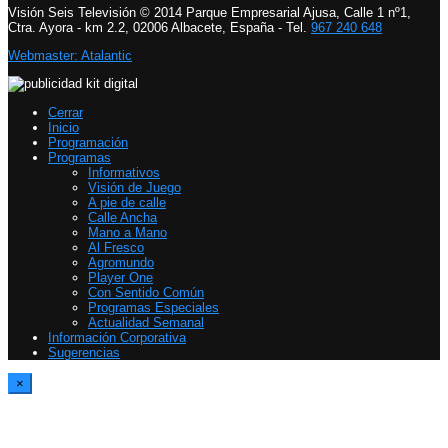
Visión Seis Televisión © 2014 Parque Empresarial Ajusa, Calle 1 nº1,
Ctra. Ayora - km 2.2, 02006 Albacete, España - Tel.
967 240 648
Webmaster: Atalantic
Cerrar
Inicio
Programación
Programas
Informativos
Visión de Juego
A pie de calle
Calle Ancha
Mano a Mano
Al Fresco
Agromundo
Player One
Con Sentido Común
Programas Especiales
Actualidad Semanal
Información Corporativa
Sugerencias
×
Report Video