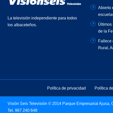
Abierto 
escuela
La televisión independiente para todos
Últimos 
los albaceteños.
de la Fe
Fallece 
Rural, 
Política de privacidad
Política d
Visión Seis Televisión © 2014 Parque Empresarial Ajusa, Ca
Tel.
967 240 648