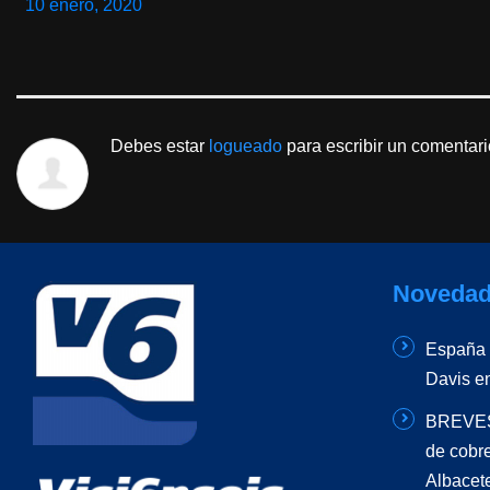
10 enero, 2020
Debes estar
logueado
para escribir un comentari
Novedad
España –
Davis e
BREVES 
de cobr
Albacet