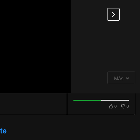
Más
0
0
te