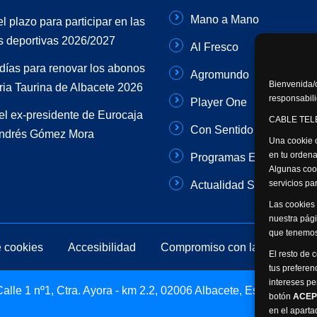
Mano a Mano
el plazo para participar en las
s deportivas 2026/2027
Al Fresco
días para renovar los abonos
Agromundo
Bienvenida/o
ria Taurina de Albacete 2026
responsabili
Player One
el ex-presidente de Eurocaja
CABLE TELE
Con Sentido Común
Andrés Gómez Mora
Una cookie o
en tu ordena
Programas Especiales
Algunas coo
servicios p
Actualidad Semanal
Las cookies 
nuestra pági
que tenemos
e cookies
Accesibilidad
Compromiso con la protección 
El resto de 
tus preferen
intereses pe
lle 1 nº1, Ctra. Ayora - km 2.2, 02006 Albacete, España -
botón
ACEP
en el apart