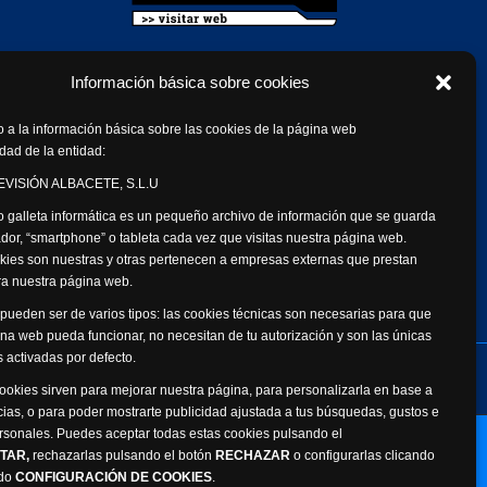
Información básica sobre cookies
 a la información básica sobre las cookies de la página web
dad de la entidad:
VISIÓN ALBACETE, S.L.U
 galleta informática es un pequeño archivo de información que se guarda
dor, “smartphone” o tableta cada vez que visitas nuestra página web.
kies son nuestras y otras pertenecen a empresas externas que prestan
ara nuestra página web.
pueden ser de varios tipos: las cookies técnicas son necesarias para que
na web pueda funcionar, no necesitan de tu autorización y son las únicas
 activadas por defecto.
de datos personales
Canal Ético
cookies sirven para mejorar nuestra página, para personalizarla en base a
cias, o para poder mostrarte publicidad ajustada a tus búsquedas, gustos e
rsonales. Puedes aceptar todas estas cookies pulsando el
Webmaster: Atalantic
TAR,
rechazarlas pulsando el botón
RECHAZAR
o configurarlas clicando
ado
CONFIGURACIÓN DE COOKIES
.