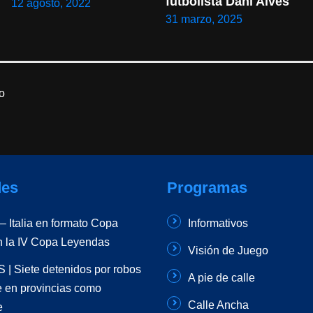
futbolista Dani Alves
12 agosto, 2022
31 marzo, 2025
o
es
Programas
 Italia en formato Copa
Informativos
n la IV Copa Leyendas
Visión de Juego
| Siete detenidos por robos
A pie de calle
e en provincias como
Calle Ancha
e