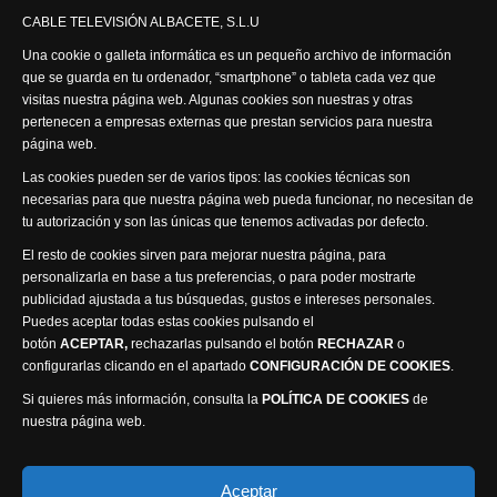
CABLE TELEVISIÓN ALBACETE, S.L.U
Síguenos
Una cookie o galleta informática es un pequeño archivo de información
que se guarda en tu ordenador, “smartphone” o tableta cada vez que
visitas nuestra página web. Algunas cookies son nuestras y otras
pertenecen a empresas externas que prestan servicios para nuestra
página web.
Visita nuestra productora
Las cookies pueden ser de varios tipos: las cookies técnicas son
necesarias para que nuestra página web pueda funcionar, no necesitan de
tu autorización y son las únicas que tenemos activadas por defecto.
El resto de cookies sirven para mejorar nuestra página, para
personalizarla en base a tus preferencias, o para poder mostrarte
publicidad ajustada a tus búsquedas, gustos e intereses personales.
Puedes aceptar todas estas cookies pulsando el
Política de privacidad
Política de cookies
botón
ACEPTAR,
rechazarlas pulsando el botón
RECHAZAR
o
Accesibilidad
configurarlas clicando en el apartado
CONFIGURACIÓN DE COOKIES
.
Compromiso con la protección de datos personales
Si quieres más información, consulta la
POLÍTICA DE COOKIES
de
Canal Ético
nuestra página web.
Visión Seis Televisión © 2014 Parque Empresarial
Aceptar