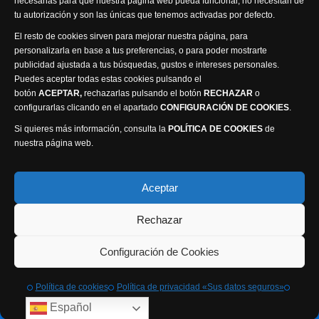
necesarias para que nuestra página web pueda funcionar, no necesitan de
tu autorización y son las únicas que tenemos activadas por defecto.
El resto de cookies sirven para mejorar nuestra página, para
personalizarla en base a tus preferencias, o para poder mostrarte
publicidad ajustada a tus búsquedas, gustos e intereses personales.
Puedes aceptar todas estas cookies pulsando el
Política de privacidad
Política de cookies
botón
ACEPTAR,
rechazarlas pulsando el botón
RECHAZAR
o
Accesibilidad
configurarlas clicando en el apartado
CONFIGURACIÓN DE COOKIES
.
Compromiso con la protección de datos personales
Si quieres más información, consulta la
POLÍTICA DE COOKIES
de
Canal Ético
nuestra página web.
Visión Seis Televisión © 2014 Parque Empresarial
Aceptar
Ajusa, Calle 1 nº1, Ctra. Ayora - km 2.2, 02006
Rechazar
Albacete, España - Tel.
967 240 648
Webmaster: Atalantic
Configuración de Cookies
Política de cookies
Política de privacidad «Sus datos seguros»
Español