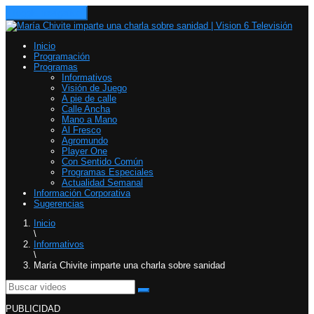
Toggle navigation
Inicio
Programación
Programas
Informativos
Visión de Juego
A pie de calle
Calle Ancha
Mano a Mano
Al Fresco
Agromundo
Player One
Con Sentido Común
Programas Especiales
Actualidad Semanal
Información Corporativa
Sugerencias
Inicio
\
Informativos
\
María Chivite imparte una charla sobre sanidad
PUBLICIDAD