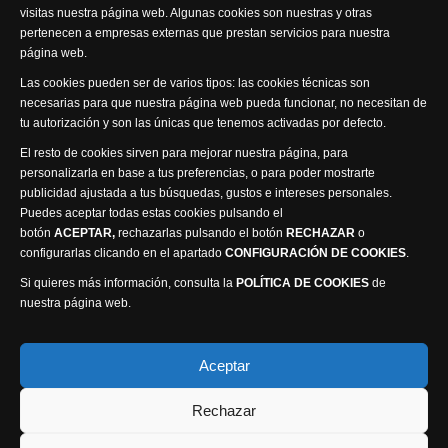
visitas nuestra página web. Algunas cookies son nuestras y otras
pertenecen a empresas externas que prestan servicios para nuestra
página web.
Visita nuestra productora
Las cookies pueden ser de varios tipos: las cookies técnicas son
necesarias para que nuestra página web pueda funcionar, no necesitan de
tu autorización y son las únicas que tenemos activadas por defecto.
El resto de cookies sirven para mejorar nuestra página, para
personalizarla en base a tus preferencias, o para poder mostrarte
publicidad ajustada a tus búsquedas, gustos e intereses personales.
Puedes aceptar todas estas cookies pulsando el
Política de privacidad
Política de cookies
botón
ACEPTAR,
rechazarlas pulsando el botón
RECHAZAR
o
Accesibilidad
configurarlas clicando en el apartado
CONFIGURACIÓN DE COOKIES
.
Compromiso con la protección de datos personales
Si quieres más información, consulta la
POLÍTICA DE COOKIES
de
Canal Ético
nuestra página web.
Visión Seis Televisión © 2014 Parque Empresarial
Aceptar
Ajusa, Calle 1 nº1, Ctra. Ayora - km 2.2, 02006
Rechazar
Albacete, España - Tel.
967 240 648
Webmaster: Atalantic