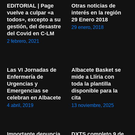
EDITORIAL | Page 
Otras noticias de 
vuelve a culpar «a 
interés en la región 
todos», excepto a su 
29 Enero 2018
gestión, del desastre 
29 enero, 2018
del Covid en C-LM
2 febrero, 2021
Las VI Jornadas de 
Albacete Basket se 
Enfermería de 
mide a Llíria con 
Urgencias y 
toda la plantilla 
Emergencias se 
disponible para la 
celebran en Albacete
cita
4 abril, 2019
13 noviembre, 2025
Importante denuncia 
DXTS completo 9 de 