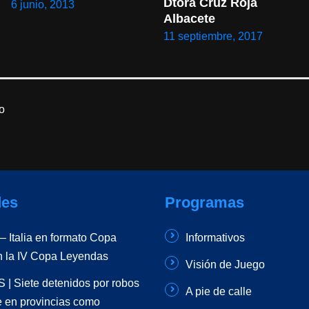
Dtora Cruz Roja 
6 junio, 2013
Albacete
11 septiembre, 2017
o
es
Programas
 Italia en formato Copa
Informativos
n la IV Copa Leyendas
Visión de Juego
| Siete detenidos por robos
A pie de calle
e en provincias como