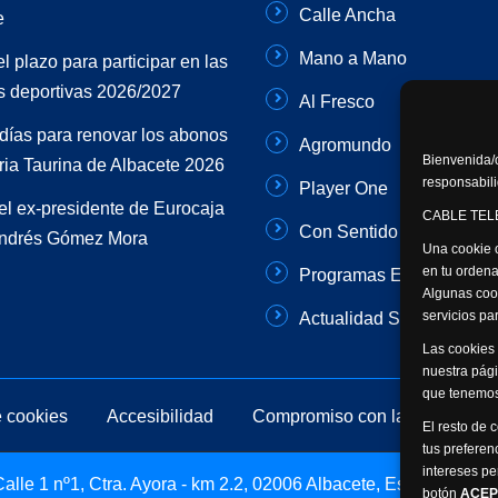
Calle Ancha
e
Mano a Mano
el plazo para participar en las
s deportivas 2026/2027
Al Fresco
días para renovar los abonos
Agromundo
Bienvenida/o
ria Taurina de Albacete 2026
responsabili
Player One
el ex-presidente de Eurocaja
CABLE TELE
Con Sentido Común
Andrés Gómez Mora
Una cookie o
en tu ordena
Programas Especiales
Algunas coo
servicios p
Actualidad Semanal
Las cookies 
nuestra pági
que tenemos
e cookies
Accesibilidad
Compromiso con la protección 
El resto de 
tus preferen
intereses pe
lle 1 nº1, Ctra. Ayora - km 2.2, 02006 Albacete, España -
botón
ACEP