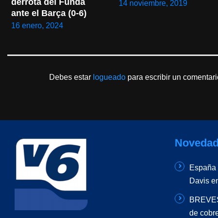
derrota del Funda 
14 noviembre, 2019
ante el Barça (0-6)
16 enero, 2024
Debes estar
logueado
para escribir un comentari
Novedad
España –
Davis e
BREVES 
de cobr