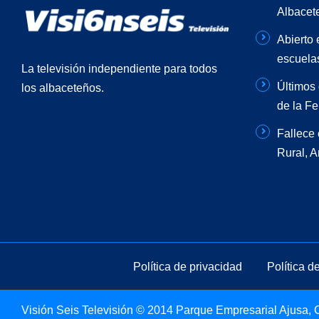
Albacet
Abierto 
escuela
La televisión independiente para todos
Últimos 
los albaceteños.
de la Fe
Fallece 
Rural, 
Política de privacidad
Política d
Visión Seis Televisión © 2014 Parque Empresarial Ajusa, Ca