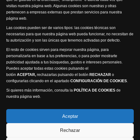
visitas nuestra página web. Algunas cookies son nuestras y otras
pertenecen a empresas externas que prestan servicios para nuestra
página web.
Visita nuestra productora
Las cookies pueden ser de varios tipos: las cookies técnicas son
necesarias para que nuestra página web pueda funcionar, no necesitan de
tu autorización y son las únicas que tenemos activadas por defecto.
El resto de cookies sirven para mejorar nuestra página, para
personalizarla en base a tus preferencias, o para poder mostrarte
publicidad ajustada a tus búsquedas, gustos e intereses personales.
Puedes aceptar todas estas cookies pulsando el
Política de privacidad
Política de cookies
botón
ACEPTAR,
rechazarlas pulsando el botón
RECHAZAR
o
Accesibilidad
configurarlas clicando en el apartado
CONFIGURACIÓN DE COOKIES
.
Compromiso con la protección de datos personales
Si quieres más información, consulta la
POLÍTICA DE COOKIES
de
Canal Ético
nuestra página web.
Visión Seis Televisión © 2014 Parque Empresarial
Aceptar
Ajusa, Calle 1 nº1, Ctra. Ayora - km 2.2, 02006
Rechazar
Albacete, España - Tel.
967 240 648