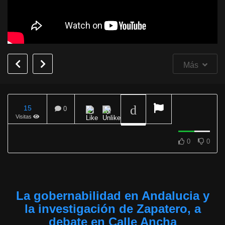
Más
15
0
‘Calle Ancha’ analizó
Visitas
este jueves el pleno
municipal de mayo y la
corrupción en el PSOE
REPRODUCIENDO
0
0
La gobernabilidad en Andalucia y
la investigación de Zapatero, a
debate en Calle Ancha