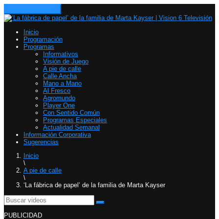
Toggle navigation
Inicio
Programación
Programas
Informativos
Visión de Juego
A pie de calle
Calle Ancha
Mano a Mano
Al Fresco
Agromundo
Player One
Con Sentido Común
Programas Especiales
Actualidad Semanal
Información Corporativa
Sugerencias
Inicio
\
A pie de calle
\
‘La fábrica de papel’ de la familia de Marta Kayser
PUBLICIDAD