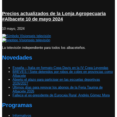
Precios actualizados de la Lonja Agropecuaria
#Albacete 10 de mayo 2024
10 mayo, 2024
La televisión independiente para todos los albaceteños.
Novedades
España – Italia en formato Copa Davis en la IV Copa Leyendas
BREVES | Siete detenidos por robos de cobre en provincias como
Albacete
Abierto el plazo para participar en las escuelas deportivas
2026/2027
Últimos días para renovar los abonos de la Feria Taurina de
Albacete 2026
Fallece el ex-presidente de Eurocaja Rural, Andrés Gómez Mora
Programas
Informativos