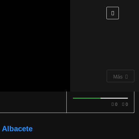
Más
0
0
e Albacete