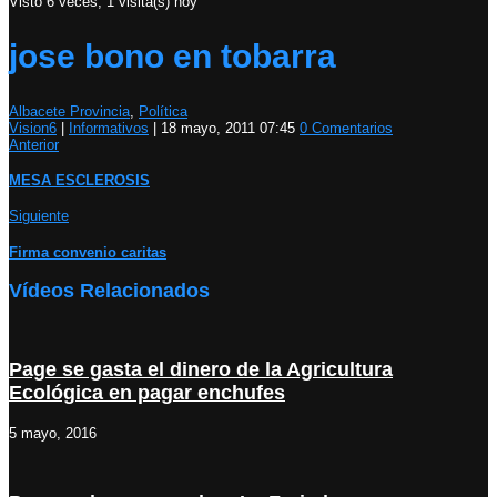
Visto 6 veces, 1 visita(s) hoy
jose bono en tobarra
Albacete Provincia
,
Política
Vision6
|
Informativos
|
18 mayo, 2011 07:45
0 Comentarios
Anterior
MESA ESCLEROSIS
Siguiente
Firma convenio caritas
Vídeos Relacionados
Page se gasta el dinero de la Agricultura
Ecológica en pagar enchufes
5 mayo, 2016