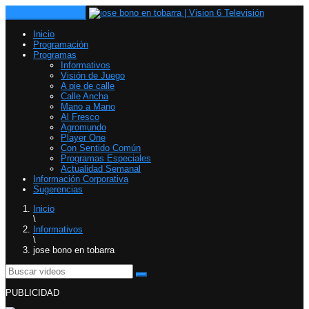
Toggle navigation
Inicio
Programación
Programas
Informativos
Visión de Juego
A pie de calle
Calle Ancha
Mano a Mano
Al Fresco
Agromundo
Player One
Con Sentido Común
Programas Especiales
Actualidad Semanal
Información Corporativa
Sugerencias
Inicio
\
Informativos
\
jose bono en tobarra
PUBLICIDAD