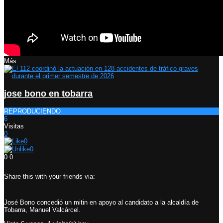
Más
jose bono en tobarra
REPRODUCIENDO
6
Visitas
0
0
0
0
0
Share this with your friends via:
José Bono concedió un mitin en apoyo al candidato a la alcaldía de
Tobarra, Manuel Valcárcel.