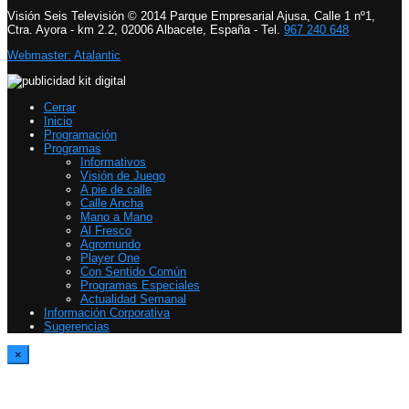
Visión Seis Televisión © 2014 Parque Empresarial Ajusa, Calle 1 nº1,
Ctra. Ayora - km 2.2, 02006 Albacete, España - Tel.
967 240 648
Webmaster: Atalantic
Cerrar
Inicio
Programación
Programas
Informativos
Visión de Juego
A pie de calle
Calle Ancha
Mano a Mano
Al Fresco
Agromundo
Player One
Con Sentido Común
Programas Especiales
Actualidad Semanal
Información Corporativa
Sugerencias
×
Report Video