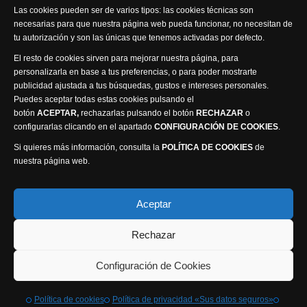
Las cookies pueden ser de varios tipos: las cookies técnicas son
necesarias para que nuestra página web pueda funcionar, no necesitan de
tu autorización y son las únicas que tenemos activadas por defecto.
El resto de cookies sirven para mejorar nuestra página, para
personalizarla en base a tus preferencias, o para poder mostrarte
publicidad ajustada a tus búsquedas, gustos e intereses personales.
Puedes aceptar todas estas cookies pulsando el
Política de privacidad
Política de cookies
botón
ACEPTAR,
rechazarlas pulsando el botón
RECHAZAR
o
Accesibilidad
configurarlas clicando en el apartado
CONFIGURACIÓN DE COOKIES
.
Compromiso con la protección de datos personales
Si quieres más información, consulta la
POLÍTICA DE COOKIES
de
Canal Ético
nuestra página web.
Visión Seis Televisión © 2014 Parque Empresarial
Aceptar
Ajusa, Calle 1 nº1, Ctra. Ayora - km 2.2, 02006
Rechazar
Albacete, España - Tel.
967 240 648
Webmaster: Atalantic
Configuración de Cookies
Política de cookies
Política de privacidad «Sus datos seguros»