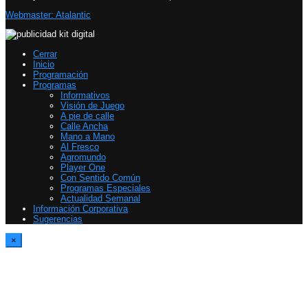
Webmaster: Atalantic
Cerrar
Inicio
Programación
Programas
Informativos
Visión de Juego
A pie de calle
Calle Ancha
Mano a Mano
Al Fresco
Agromundo
Player One
Con Sentido Común
Programas Especiales
Actualidad Semanal
Información Corporativa
Sugerencias
×
Report Video
Please specify an ID for the Contact Form in Theme Options > Single
Post/Video > Video Report Form