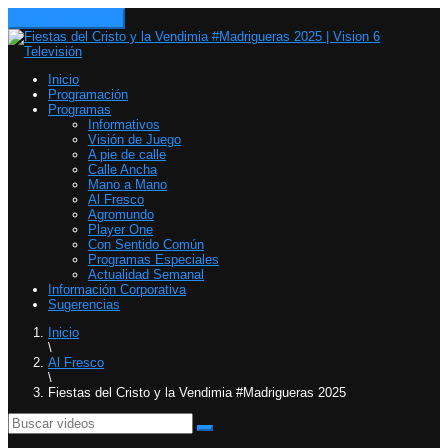
Toggle navigation
Inicio
Programación
Programas
Informativos
Visión de Juego
A pie de calle
Calle Ancha
Mano a Mano
Al Fresco
Agromundo
Player One
Con Sentido Común
Programas Especiales
Actualidad Semanal
Información Corporativa
Sugerencias
Inicio
\
Al Fresco
\
Fiestas del Cristo y la Vendimia #Madrigueras 2025