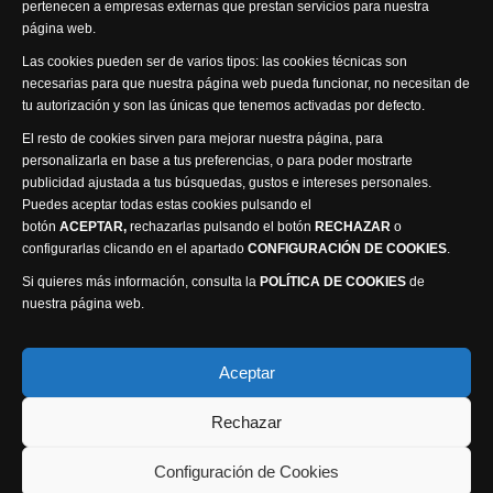
pertenecen a empresas externas que prestan servicios para nuestra
página web.
Visita nuestra productora
Las cookies pueden ser de varios tipos: las cookies técnicas son
necesarias para que nuestra página web pueda funcionar, no necesitan de
tu autorización y son las únicas que tenemos activadas por defecto.
El resto de cookies sirven para mejorar nuestra página, para
personalizarla en base a tus preferencias, o para poder mostrarte
publicidad ajustada a tus búsquedas, gustos e intereses personales.
Puedes aceptar todas estas cookies pulsando el
Política de privacidad
Política de cookies
botón
ACEPTAR,
rechazarlas pulsando el botón
RECHAZAR
o
Accesibilidad
configurarlas clicando en el apartado
CONFIGURACIÓN DE COOKIES
.
Compromiso con la protección de datos personales
Si quieres más información, consulta la
POLÍTICA DE COOKIES
de
Canal Ético
nuestra página web.
Visión Seis Televisión © 2014 Parque Empresarial
Aceptar
Ajusa, Calle 1 nº1, Ctra. Ayora - km 2.2, 02006
Rechazar
Albacete, España - Tel.
967 240 648
Webmaster: Atalantic
Configuración de Cookies