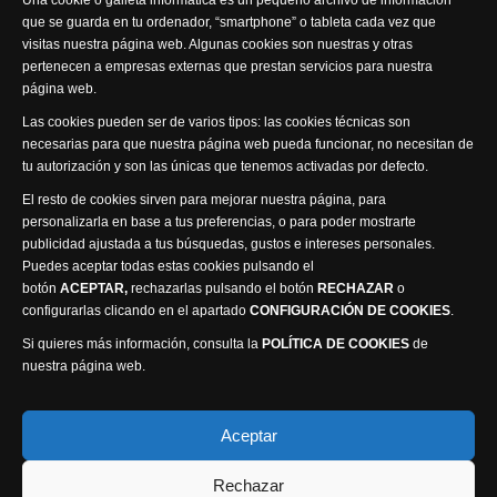
Una cookie o galleta informática es un pequeño archivo de información
que se guarda en tu ordenador, “smartphone” o tableta cada vez que
visitas nuestra página web. Algunas cookies son nuestras y otras
pertenecen a empresas externas que prestan servicios para nuestra
página web.
Visita nuestra productora
Las cookies pueden ser de varios tipos: las cookies técnicas son
necesarias para que nuestra página web pueda funcionar, no necesitan de
tu autorización y son las únicas que tenemos activadas por defecto.
El resto de cookies sirven para mejorar nuestra página, para
personalizarla en base a tus preferencias, o para poder mostrarte
publicidad ajustada a tus búsquedas, gustos e intereses personales.
Puedes aceptar todas estas cookies pulsando el
Política de privacidad
Política de cookies
botón
ACEPTAR,
rechazarlas pulsando el botón
RECHAZAR
o
Accesibilidad
configurarlas clicando en el apartado
CONFIGURACIÓN DE COOKIES
.
Compromiso con la protección de datos personales
Si quieres más información, consulta la
POLÍTICA DE COOKIES
de
Canal Ético
nuestra página web.
Visión Seis Televisión © 2014 Parque Empresarial
Aceptar
Ajusa, Calle 1 nº1, Ctra. Ayora - km 2.2, 02006
Rechazar
Albacete, España - Tel.
967 240 648