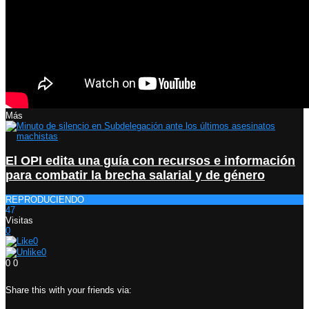
Más
El OPI edita una guía con recursos e información
para combatir la brecha salarial y de género
REPRODUCIENDO
47
Visitas
0
0
0
0
0
Share this with your friends via: