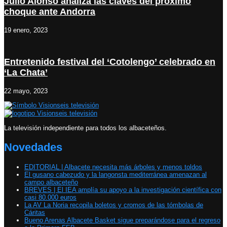
Julio Alonso analiza las claves del próximo
choque ante Andorra
19 enero, 2023
Entretenido festival del ‘Cotolengo’ celebrado en
‘La Chata’
22 mayo, 2023
La televisión independiente para todos los albaceteños.
Novedades
EDITORIAL | Albacete necesita más árboles y menos toldos
El gusano cabezudo y la langonsta mediterránea amenazan al
campo albaceteño
BREVES | El IEA amplía su apoyo a la investigación científica con
casi 80.000 euros
La AV La Noria recopila boletos y cromos de las tómbolas de
Cáritas
Bueno Arenas Albacete Basket sigue preparándose para el regreso