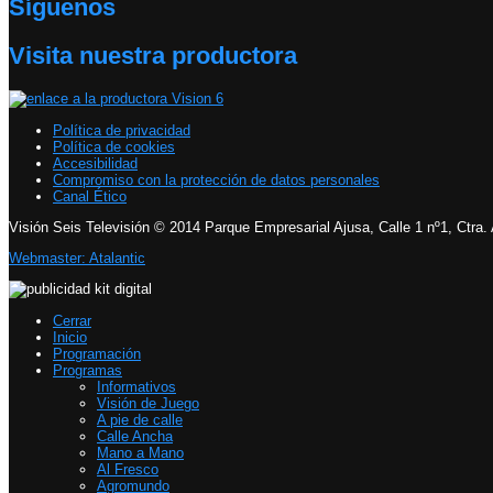
Síguenos
Visita nuestra productora
Política de privacidad
Política de cookies
Accesibilidad
Compromiso con la protección de datos personales
Canal Ético
Visión Seis Televisión © 2014 Parque Empresarial Ajusa, Calle 1 nº1, Ctra.
Webmaster: Atalantic
Cerrar
Inicio
Programación
Programas
Informativos
Visión de Juego
A pie de calle
Calle Ancha
Mano a Mano
Al Fresco
Agromundo