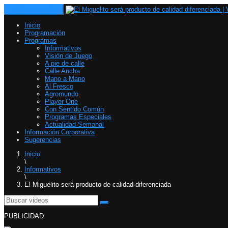
Toggle navigation
Inicio
Programación
Programas
Informativos
Visión de Juego
A pie de calle
Calle Ancha
Mano a Mano
Al Fresco
Agromundo
Player One
Con Sentido Común
Programas Especiales
Actualidad Semanal
Información Corporativa
Sugerencias
Inicio
\
Informativos
\
El Miguelito será producto de calidad diferenciada
PUBLICIDAD