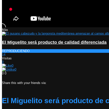
Más
El Miguelito será producto de calidad diferenciada
REPRODUCIENDO
14
Visitas
0
0
0
0
0
Share this with your friends via:
El Miguelito será producto de 