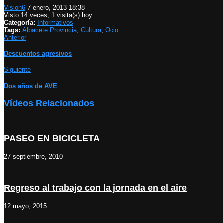
Vision6
7 enero, 2013 18:38
Visto 14 veces, 1 visita(s) hoy
Categoría:
Informativos
Tags:
Albacete Provincia
,
Cultura
,
Ocio
Anterior
Descuentos agresivos
Siguiente
Dos años de AVE
Vídeos Relacionados
PASEO EN BICICLETA
27 septiembre, 2010
Regreso al trabajo con la jornada en el aire
12 mayo, 2015