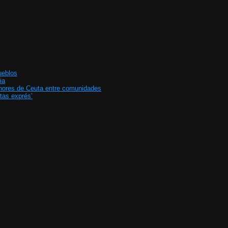
ueblos
ia
enores de Ceuta entre comunidades
tas exprés’