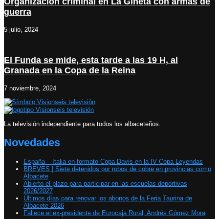
Organización criminal en La Gineta con armas de
guerra
5 julio, 2024
El Funda se mide, esta tarde a las 19 H, al
Granada en la Copa de la Reina
7 noviembre, 2024
La televisión independiente para todos los albaceteños.
Novedades
España – Italia en formato Copa Davis en la IV Copa Leyendas
BREVES | Siete detenidos por robos de cobre en provincias como
Albacete
Abierto el plazo para participar en las escuelas deportivas
2026/2027
Últimos días para renovar los abonos de la Feria Taurina de
Albacete 2026
Fallece el ex-presidente de Eurocaja Rural, Andrés Gómez Mora