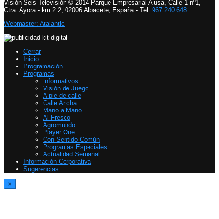
Visión Seis Televisión © 2014 Parque Empresarial Ajusa, Calle 1 nº1,
Ctra. Ayora - km 2.2, 02006 Albacete, España - Tel.
967 240 648
Webmaster: Atalantic
Cerrar
Inicio
Programación
Programas
Informativos
Visión de Juego
A pie de calle
Calle Ancha
Mano a Mano
Al Fresco
Agromundo
Player One
Con Sentido Común
Programas Especiales
Actualidad Semanal
Información Corporativa
Sugerencias
×
Report Video
Please specify an ID for the Contact Form in Theme Options > Single