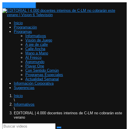
Toggle navigation
Inicio
Programación
Programas
Informativos
Visión de Juego
A pie de calle
Calle Ancha
Mano a Mano
Al Fresco
Agromundo
Player One
Con Sentido Común
Programas Especiales
Actualidad Semanal
Información Corporativa
Sugerencias
Inicio
\
Informativos
\
EDITORIAL | 4.000 docentes interinos de C-LM no cobrarán este
verano