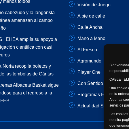
 y menos toldos
Visión de Juego
no cabezudo y la langonsta
A pie de calle
ránea amenazan al campo
Calle Ancha
eño
Mano a Mano
| El IEA amplía su apoyo a
tigación científica con casi
Al Fresco
euros
Agromundo
Bienvenida/o
 Noria recopila boletos y
responsabili
Player One
e las tómbolas de Cáritas
CABLE TELE
Con Sentido Común
renas Albacete Basket sigue
Una cookie o
dose para el regreso a la
en tu ordena
Programas Especiales
Algunas coo
 FEB
servicios p
Actualidad Semanal
Las cookies 
nuestra pági
que tenemos