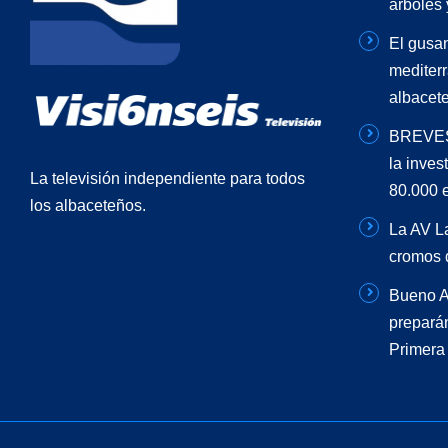
árboles
El gusa
mediter
albacet
BREVES 
la inves
La televisión independiente para todos
80.000 
los albaceteños.
La AV La
cromos d
Bueno A
preparán
Primera