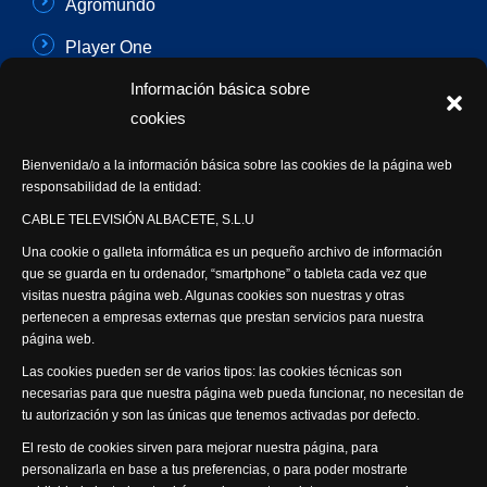
Agromundo
Player One
Información básica sobre
Con Sentido Común
cookies
Programas Especiales
Bienvenida/o a la información básica sobre las cookies de la página web
Actualidad Semanal
responsabilidad de la entidad:
CABLE TELEVISIÓN ALBACETE, S.L.U
Síguenos
Una cookie o galleta informática es un pequeño archivo de información
que se guarda en tu ordenador, “smartphone” o tableta cada vez que
visitas nuestra página web. Algunas cookies son nuestras y otras
pertenecen a empresas externas que prestan servicios para nuestra
página web.
Visita nuestra productora
Las cookies pueden ser de varios tipos: las cookies técnicas son
necesarias para que nuestra página web pueda funcionar, no necesitan de
tu autorización y son las únicas que tenemos activadas por defecto.
El resto de cookies sirven para mejorar nuestra página, para
personalizarla en base a tus preferencias, o para poder mostrarte