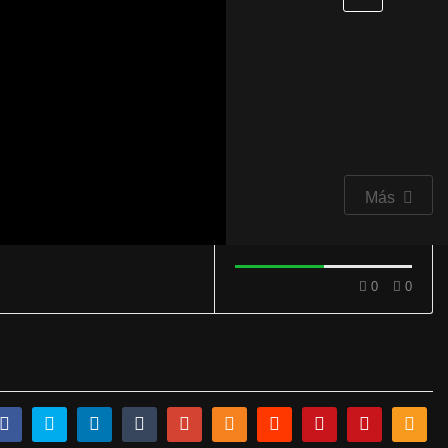
Más
0
0