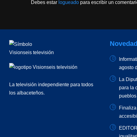
Debes estar
logueado
para escribir un comentari
Novedad
Informat
agosto 
La Diput
La televisión independiente para todos
para la 
los albaceteños.
pueblos
Finaliza
accesibi
EDITORI
igualita