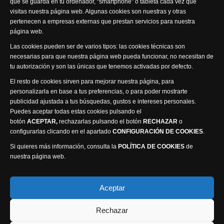
que se guarda en tu ordenador, “smartphone” o tableta cada vez que
visitas nuestra página web. Algunas cookies son nuestras y otras
pertenecen a empresas externas que prestan servicios para nuestra
página web.
Visita nuestra productora
Las cookies pueden ser de varios tipos: las cookies técnicas son
necesarias para que nuestra página web pueda funcionar, no necesitan de
tu autorización y son las únicas que tenemos activadas por defecto.
El resto de cookies sirven para mejorar nuestra página, para
personalizarla en base a tus preferencias, o para poder mostrarte
publicidad ajustada a tus búsquedas, gustos e intereses personales.
Puedes aceptar todas estas cookies pulsando el
Política de privacidad
Política de cookies
botón
ACEPTAR,
rechazarlas pulsando el botón
RECHAZAR
o
Accesibilidad
configurarlas clicando en el apartado
CONFIGURACIÓN DE COOKIES
.
Compromiso con la protección de datos personales
Si quieres más información, consulta la
POLÍTICA DE COOKIES
de
Canal Ético
nuestra página web.
Visión Seis Televisión © 2014 Parque Empresarial
Aceptar
Ajusa, Calle 1 nº1, Ctra. Ayora - km 2.2, 02006
Rechazar
Albacete, España - Tel.
967 240 648