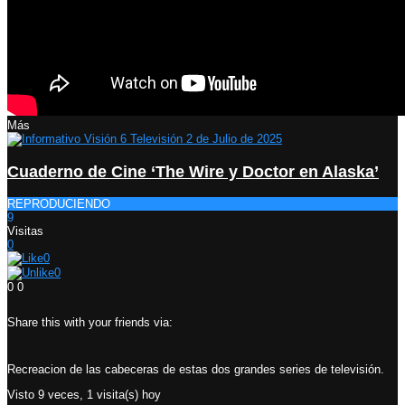
Más
Cuaderno de Cine ‘The Wire y Doctor en Alaska’
REPRODUCIENDO
9
Visitas
0
0
0
0
0
Share this with your friends via:
Recreacion de las cabeceras de estas dos grandes series de televisión.
Visto 9 veces, 1 visita(s) hoy