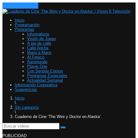
Toggle navigation
Inicio
Programación
Programas
Informativos
Visión de Juego
A pie de calle
Calle Ancha
Mano a Mano
Al Fresco
Agromundo
Player One
Con Sentido Común
Programas Especiales
Actualidad Semanal
Información Corporativa
Sugerencias
Inicio
\
Sin categoría
\
Cuaderno de Cine ‘The Wire y Doctor en Alaska’
PUBLICIDAD