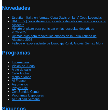
Novedades
España – Italia en formato Copa Davis en la IV Copa Leyendas
BREVES | Siete detenidos por robos de cobre en provincias como
Albacete
Abierto el plazo para participar en las escuelas deportivas
2026/2027
Últimos días para renovar los abonos de la Feria Taurina de
Albacete 2026
Fallece el ex-presidente de Eurocaja Rural, Andrés Gómez Mora
Programas
Informativos
Visión de Juego
A pie de calle
Calle Ancha
Mano a Mano
Al Fresco
Agromundo
Player One
Con Sentido Común
Programas Especiales
Actualidad Semanal
Síguenos