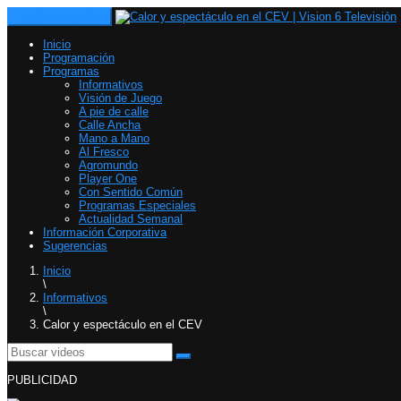
Toggle navigation
Inicio
Programación
Programas
Informativos
Visión de Juego
A pie de calle
Calle Ancha
Mano a Mano
Al Fresco
Agromundo
Player One
Con Sentido Común
Programas Especiales
Actualidad Semanal
Información Corporativa
Sugerencias
Inicio
\
Informativos
\
Calor y espectáculo en el CEV
PUBLICIDAD