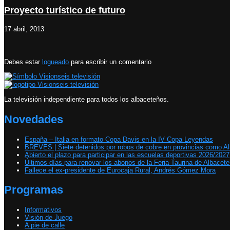
Proyecto turístico de futuro
17 abril, 2013
Debes estar
logueado
para escribir un comentario
La televisión independiente para todos los albaceteños.
Novedades
España – Italia en formato Copa Davis en la IV Copa Leyendas
BREVES | Siete detenidos por robos de cobre en provincias como A
Abierto el plazo para participar en las escuelas deportivas 2026/2027
Últimos días para renovar los abonos de la Feria Taurina de Albacet
Fallece el ex-presidente de Eurocaja Rural, Andrés Gómez Mora
Programas
Informativos
Visión de Juego
A pie de calle