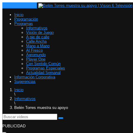
Toggle navigation
Inicio
Programación
Programas
Informativos
Visión de Juego
A pie de calle
Calle Ancha
Mano a Mano
Al Fresco
Agromundo
Player One
Con Sentido Común
Programas Especiales
Actualidad Semanal
Información Corporativa
Sugerencias
Inicio
\
Informativos
\
Belén Torres muestra su apoyo
PUBLICIDAD