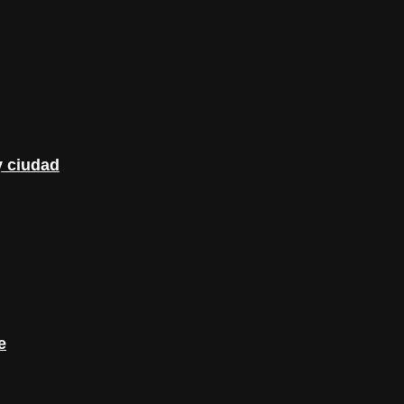
y ciudad
e