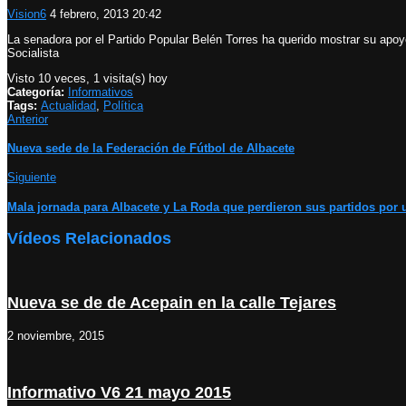
Vision6
4 febrero, 2013 20:42
La senadora por el Partido Popular Belén Torres ha querido mostrar su apoy
Socialista
Visto 10 veces, 1 visita(s) hoy
Categoría:
Informativos
Tags:
Actualidad
,
Política
Anterior
Nueva sede de la Federación de Fútbol de Albacete
Siguiente
Mala jornada para Albacete y La Roda que perdieron sus partidos por 
Vídeos Relacionados
Nueva se de de Acepain en la calle Tejares
2 noviembre, 2015
Informativo V6 21 mayo 2015