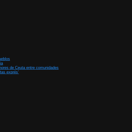
ueblos
ia
enores de Ceuta entre comunidades
tas exprés’