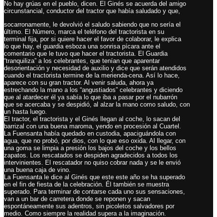
No hay grúas en el pueblo, dicen. El Ginés se acuerda del amigo
circunstancial, conductor del tractor que había saludado y que,
socarronamente, le devolvió el saludo sabiendo que no sería el
último. El Número, marca el teléfono del tractorista en su
terminal fija, por si quiere hacer el favor de colaborar, le explica
lo que hay, el guardia esboza una sonrisa pícara ante el
comentario que le tuvo que hacer el tractorista. El Guardia
“tranquiliza” a los celebrantes, que tenían que aparentar
desorientación y necesidad de auxilio y dice que serán atendidos
cuando el tractorista termine de la merienda-cena. Así lo hace,
aparece con su gran tractor. Al venir saluda, ahora ya
estrechando la mano a los “angustiados” celebrantes y diciendo
que al atardecer él ya sabía lo que iba a pasar por el nubarrón
que se acercaba y se despidió, al alzar la mano como saludo, con
un hasta luego.
El tractor, el tractorista y el Ginés llegan al coche, lo sacan del
barrizal con una buena maroma, yendo en procesión al Cuartel.
La Fuensanta había quedado en custodia, apaciguándola con
agua, que no probó, por dios, con lo que eso oxida. Al llegar, con
una goma se limpia a presión los bajos del coche y los bellos
zapatos. Los rescatados se despiden agradecidos a todos los
intervinientes. El rescatador no quiso cobrar nada y se le envió
una buena caja de vino.
La Fuensanta le dice al Ginés que este este año se ha superado
en el fin de fiesta de la celebración. Él también se muestra
superado. Para terminar de contarse cada uno sus sensaciones,
van a un bar de carretera donde se reponen y sacan
espontáneamente sus adentros, sin picoletos salvadores por
medio. Como siempre la realidad supera a la imaginación.