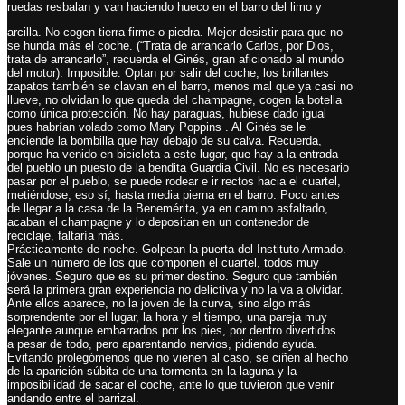
ruedas resbalan y van haciendo hueco en el barro del limo y
arcilla. No cogen tierra firme o piedra. Mejor desistir para que no
se hunda más el coche. (“Trata de arrancarlo Carlos, por Dios,
trata de arrancarlo”, recuerda el Ginés, gran aficionado al mundo
del motor). Imposible. Optan por salir del coche, los brillantes
zapatos también se clavan en el barro, menos mal que ya casi no
llueve, no olvidan lo que queda del champagne, cogen la botella
como única protección. No hay paraguas, hubiese dado igual
pues habrían volado como Mary Poppins . Al Ginés se le
enciende la bombilla que hay debajo de su calva. Recuerda,
porque ha venido en bicicleta a este lugar, que hay a la entrada
del pueblo un puesto de la bendita Guardia Civil. No es necesario
pasar por el pueblo, se puede rodear e ir rectos hacia el cuartel,
metiéndose, eso sí, hasta media pierna en el barro. Poco antes
de llegar a la casa de la Benemérita, ya en camino asfaltado,
acaban el champagne y lo depositan en un contenedor de
reciclaje, faltaría más.
Prácticamente de noche. Golpean la puerta del Instituto Armado.
Sale un número de los que componen el cuartel, todos muy
jóvenes. Seguro que es su primer destino. Seguro que también
será la primera gran experiencia no delictiva y no la va a olvidar.
Ante ellos aparece, no la joven de la curva, sino algo más
sorprendente por el lugar, la hora y el tiempo, una pareja muy
elegante aunque embarrados por los pies, por dentro divertidos
a pesar de todo, pero aparentando nervios, pidiendo ayuda.
Evitando prolegómenos que no vienen al caso, se ciñen al hecho
de la aparición súbita de una tormenta en la laguna y la
imposibilidad de sacar el coche, ante lo que tuvieron que venir
andando entre el barrizal.