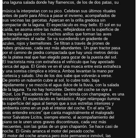
una laguna salada donde hay flamencos, de los de dos patas, su
música la interpretan con su pico. Celebran sus últimos rituales
antes de partir para África a pasar el invierno, acompañados de
sus vecinas las garcetas. Aparcan en la orilla gredosa sin
compactar de la laguna. El espectáculo es muy bello. El sol en su
caída, se asoma entre las nubes, reflejándose en la superficie de
la tranquila agua con los muchos anillos que forman las aves
pelecaniformes al nadar. Se va sucediendo un gradiente de
azules, rojos y bermellones. Se filtran a través de jirones de
nubes grisáceas, cada vez más abundantes. Un gran tractor pasa
por el camino de piedra compactada que hay unos metros detrás
de la platea real que han elegido para gozar de la puesta del sol.
El tractorista mira con extrañeza el vehículo que hay apostado
cerca del agua. El Ginés ve en él una mueca entre esta extrañeza
y una sonrisa cómplice e irónica. Ambos levantan la mano por
cortesía y saludo. Uno de los dos sabe que volverán a verse.
De pronto un nubarrón cubre al sol, lo cubre todo, baja
rápidamente y se mezcla el agua dulce de la lluvia, con la salada
de la laguna. Ya no hay horizonte. Dentro del coche se oye a
Bizet, Los Pescadores de Perlas, se brinda con champagne, es una
excepción. El espectáculo es fantástico. Algún relámpago ilumina
la superficie del agua al tiempo que a sus estrellas interiores y
ambienta como en un pub el interior del coche. En el aria “Je
crois entendre encore” que canta magistralmente el malogrado
tenor Salvatore Licitra, siempre eterno, al acompañamiento del
piano se le unen unos graves discontinuos, cada vez más
frecuentes, son las gotas de un gran chaparrón. Se hace casi de
noche. El Ginés arranca el motor del pesado coche.
El motor del coche arranca pero éste permanece inmóvil, las