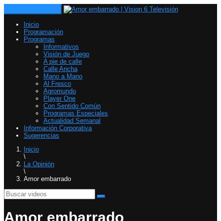
Toggle navigation
Inicio
Programación
Programas
Informativos
Visión de Juego
A pie de calle
Calle Ancha
Mano a Mano
Al Fresco
Agromundo
Player One
Con Sentido Común
Programas Especiales
Actualidad Semanal
Información Corporativa
Sugerencias
Inicio
\
La Opinión
\
Amor embarrado
Amor embarrado