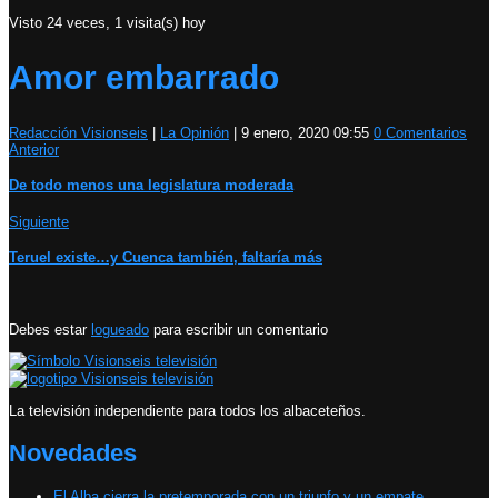
Visto 24 veces, 1 visita(s) hoy
Amor embarrado
Redacción Visionseis
|
La Opinión
|
9 enero, 2020 09:55
0 Comentarios
Anterior
De todo menos una legislatura moderada
Siguiente
Teruel existe…y Cuenca también, faltaría más
Debes estar
logueado
para escribir un comentario
La televisión independiente para todos los albaceteños.
Novedades
El Alba cierra la pretemporada con un triunfo y un empate