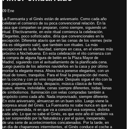
09
Ene
La Fuensanta y el Ginés están de aniversario. Como cada año
celebran el comienzo de su poca convencional relación. En la
casa que comparten se preparan, como siempre, siguiendo un
ritual. Efectivamente, en este ritual comienza la celebración.
Elegantes, poco sofisticados, diría que convencionales en la
excepción. Diferente atavío que en las cenas de los viernes (este
día es obligatorio salir), que también son rituales. La más
excepcional es la de Navidad, siempre en casa, en el viernes más
próximo a Nochebuena. En esta celebración el rito comienza con
la compra de alguna figura de belén en la Plaza Mayor de
Madrid, siguiendo con el avituallamiento de la planificada cena.
Luego puesta de los adornos navideños en la casa y por último
montar la elegante mesa. Ahora toca ponerse elegantes, con un
ritual de torero, tranquilos. Para el final la preparación del menú,
en la cocina y con un vino inspirador. Después sigue el rito con la
cena propiamente dicha, despacio, música clásica de fondo,
suave, eterna, inolvidable, cenas siempre diferentes, todas llenas
de simbolismos. Iluminación con velas compradas también a
propósito como cada año. Nada improvisado, siempre diferente.
En este aniversario, almuerzan en un buen sitio. Luego viene la
sorpresa anual del Ginés. La Fuensanta no sabe nunca en que va
a ser sorprendida, ni en que va a consistir esa sorpresa, distinta
cada año. Lo que no sabe el Ginés, es que este año él también va
a ser sorprendido por la Naturaleza y por el guion, inesperado,
de una serie de acontecimientos concatenados. Por la tarde, en
un día de chaparrones intermitentes, el Ginés conduce el coche a