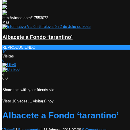
http://vimeo.com/17553072
Más
Albacete a Fondo ‘tarantino’
REPRODUCIENDO
10
Visitas
0
0
0
0
0
Share this with your friends via:
Visto 10 veces, 1 visita(s) hoy
Albacete a Fondo ‘tarantino’
Vision6
|
Sin categoría
|
15 febrero, 2011 07:36
0 Comentarios