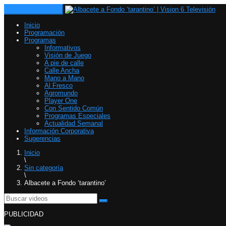
Toggle navigation
Inicio
Programación
Programas
Informativos
Visión de Juego
A pie de calle
Calle Ancha
Mano a Mano
Al Fresco
Agromundo
Player One
Con Sentido Común
Programas Especiales
Actualidad Semanal
Información Corporativa
Sugerencias
Inicio
\
Sin categoría
\
Albacete a Fondo ‘tarantino’
PUBLICIDAD