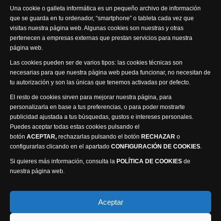
Síguenos
Una cookie o galleta informática es un pequeño archivo de información
que se guarda en tu ordenador, “smartphone” o tableta cada vez que
visitas nuestra página web. Algunas cookies son nuestras y otras
pertenecen a empresas externas que prestan servicios para nuestra
página web.
Visita nuestra productora
Las cookies pueden ser de varios tipos: las cookies técnicas son
necesarias para que nuestra página web pueda funcionar, no necesitan de
tu autorización y son las únicas que tenemos activadas por defecto.
El resto de cookies sirven para mejorar nuestra página, para
personalizarla en base a tus preferencias, o para poder mostrarte
publicidad ajustada a tus búsquedas, gustos e intereses personales.
Puedes aceptar todas estas cookies pulsando el
Política de privacidad
Política de cookies
botón
ACEPTAR,
rechazarlas pulsando el botón
RECHAZAR
o
Accesibilidad
configurarlas clicando en el apartado
CONFIGURACIÓN DE COOKIES
.
Compromiso con la protección de datos personales
Si quieres más información, consulta la
POLÍTICA DE COOKIES
de
Canal Ético
nuestra página web.
Visión Seis Televisión © 2014 Parque Empresarial
Aceptar
Ajusa, Calle 1 nº1, Ctra. Ayora - km 2.2, 02006