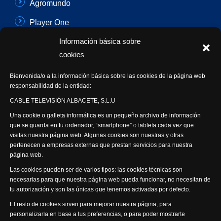
Agromundo
Player One
Información básica sobre
Con Sentido Común
cookies
Programas Especiales
Bienvenida/o a la información básica sobre las cookies de la página web
Actualidad Semanal
responsabilidad de la entidad:
CABLE TELEVISIÓN ALBACETE, S.L.U
Síguenos
Una cookie o galleta informática es un pequeño archivo de información
que se guarda en tu ordenador, “smartphone” o tableta cada vez que
visitas nuestra página web. Algunas cookies son nuestras y otras
pertenecen a empresas externas que prestan servicios para nuestra
página web.
Visita nuestra productora
Las cookies pueden ser de varios tipos: las cookies técnicas son
necesarias para que nuestra página web pueda funcionar, no necesitan de
tu autorización y son las únicas que tenemos activadas por defecto.
El resto de cookies sirven para mejorar nuestra página, para
personalizarla en base a tus preferencias, o para poder mostrarte