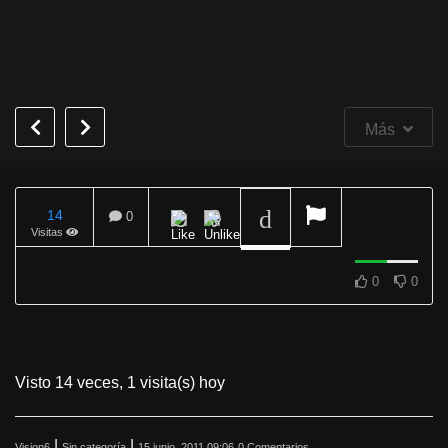
Más
14
0
Visitas
REPRODUCIENDO
0
0
Visto 14 veces, 1 visita(s) hoy
|
|
Vision6
Sin categoría
15 junio, 2011 09:06
0 Comentarios