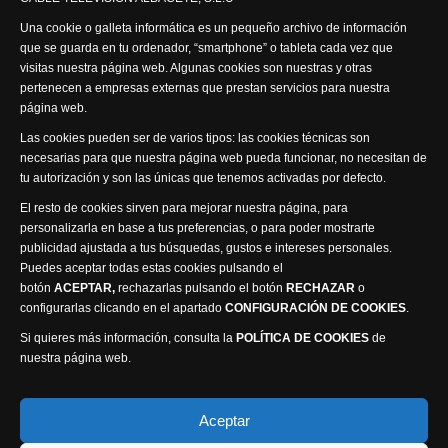
Síguenos
Una cookie o galleta informática es un pequeño archivo de información
que se guarda en tu ordenador, “smartphone” o tableta cada vez que
visitas nuestra página web. Algunas cookies son nuestras y otras
pertenecen a empresas externas que prestan servicios para nuestra
página web.
Visita nuestra productora
Las cookies pueden ser de varios tipos: las cookies técnicas son
necesarias para que nuestra página web pueda funcionar, no necesitan de
tu autorización y son las únicas que tenemos activadas por defecto.
El resto de cookies sirven para mejorar nuestra página, para
personalizarla en base a tus preferencias, o para poder mostrarte
publicidad ajustada a tus búsquedas, gustos e intereses personales.
Puedes aceptar todas estas cookies pulsando el
Política de privacidad
Política de cookies
botón
ACEPTAR,
rechazarlas pulsando el botón
RECHAZAR
o
Accesibilidad
configurarlas clicando en el apartado
CONFIGURACIÓN DE COOKIES
.
Compromiso con la protección de datos personales
Si quieres más información, consulta la
POLÍTICA DE COOKIES
de
Canal Ético
nuestra página web.
Visión Seis Televisión © 2014 Parque Empresarial
Aceptar
Ajusa, Calle 1 nº1, Ctra. Ayora - km 2.2, 02006