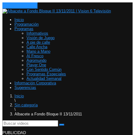
Toggle navigation
Inicio
Programación
Programas
Informativos
Visión de Juego
A pie de calle
Calle Ancha
Mano a Mano
Al Fresco
Agromundo
Player One
Con Sentido Común
Programas Especiales
Actualidad Semanal
Información Corporativa
Sugerencias
Inicio
\
Sin categoría
\
Albacete a Fondo Bloque II 13/11/2011
PUBLICIDAD