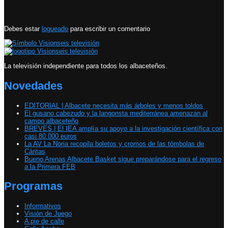
Debes estar
logueado
para escribir un comentario
La televisión independiente para todos los albaceteños.
Novedades
EDITORIAL | Albacete necesita más árboles y menos toldos
El gusano cabezudo y la langonsta mediterránea amenazan al
campo albaceteño
BREVES | El IEA amplía su apoyo a la investigación científica con
casi 80.000 euros
La AV La Noria recopila boletos y cromos de las tómbolas de
Cáritas
Bueno Arenas Albacete Basket sigue preparándose para el regreso
a la Primera FEB
Programas
Informativos
Visión de Juego
A pie de calle