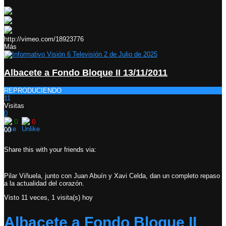
http://vimeo.com/18923776
Más
Albacete a Fondo Bloque II 13/11/2011
REPRODUCIENDO
11
Visitas
0
0
0
0
0
Share this with your friends via:
Pilar Viñuela, junto con Juan Abuín y Xavi Celda, dan un completo repaso
a la actualidad del corazón.
Visto 11 veces, 1 visita(s) hoy
Albacete a Fondo Bloque II