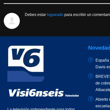
Debes estar
logueado
para escribir un comentari
Novedad
España –
Davis e
BREVES 
de cobr
Albacet
Abierto 
escuela
La televisión independiente para todos