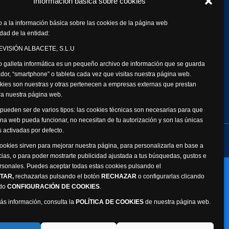
Información básica sobre cookies
 a la información básica sobre las cookies de la página web
dad de la entidad:
VISIÓN ALBACETE, S.L.U
 galleta informática es un pequeño archivo de información que se guarda
dor, “smartphone” o tableta cada vez que visitas nuestra página web.
kies son nuestras y otras pertenecen a empresas externas que prestan
ara nuestra página web.
pueden ser de varios tipos: las cookies técnicas son necesarias para que
na web pueda funcionar, no necesitan de tu autorización y son las únicas
 activadas por defecto.
de datos personales
Canal Ético
cookies sirven para mejorar nuestra página, para personalizarla en base a
cias, o para poder mostrarte publicidad ajustada a tus búsquedas, gustos e
rsonales. Puedes aceptar todas estas cookies pulsando el
Webmaster: Atalantic
TAR,
rechazarlas pulsando el botón
RECHAZAR
o configurarlas clicando
ado
CONFIGURACIÓN DE COOKIES
.
ás información, consulta la
POLÍTICA DE COOKIES
de nuestra página web.