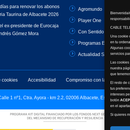
días para renovar los abonos
Agromundo
Bienvenida/o
ria Taurina de Albacete 2026
responsabili
Player One
el ex-presidente de Eurocaja
CABLE TELE
Con Sentido Común
Andrés Gómez Mora
Una cookie o
en tu ordena
Programas Especiales
Algunas coo
servicios p
Actualidad Semanal
Las cookies 
nuestra pági
que tenemos
e cookies
Accesibilidad
Compromiso con la protección 
El resto de 
tus preferen
intereses pe
lle 1 nº1, Ctra. Ayora - km 2.2, 02006 Albacete, España -
botón
ACEP
en el apart
Si quieres m