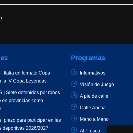
o
es
Programas
 Italia en formato Copa
Informativos
n la IV Copa Leyendas
Visión de Juego
| Siete detenidos por robos
A pie de calle
e en provincias como
Calle Ancha
e
Mano a Mano
el plazo para participar en las
s deportivas 2026/2027
Al Fresco