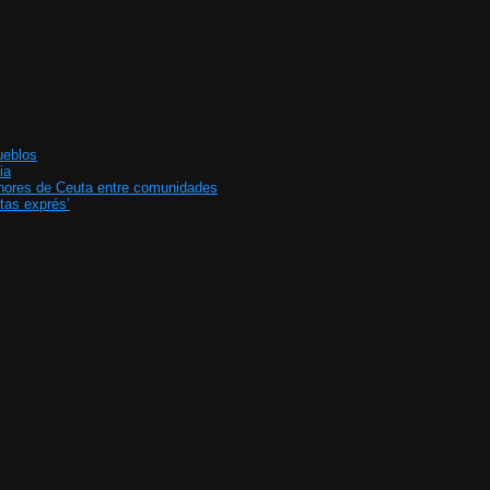
ueblos
ia
enores de Ceuta entre comunidades
tas exprés’