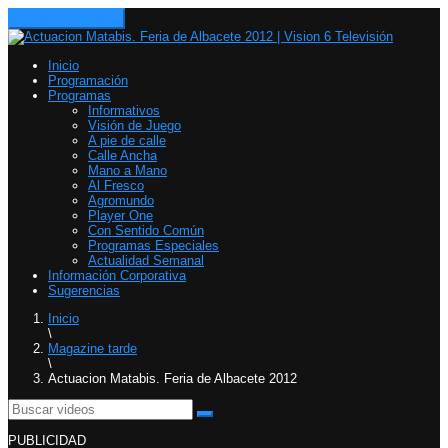
Toggle navigation
Inicio
Programación
Programas
Informativos
Visión de Juego
A pie de calle
Calle Ancha
Mano a Mano
Al Fresco
Agromundo
Player One
Con Sentido Común
Programas Especiales
Actualidad Semanal
Información Corporativa
Sugerencias
Inicio
\
Magazine tarde
\
Actuacion Matabis. Feria de Albacete 2012
PUBLICIDAD