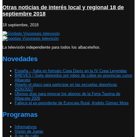
Otras noticias de interés local y regional 18 de
septiembre 2018
18 septiembre, 2018
La televisión independiente para todos los albaceteños.
Novedades
España – Italia en formato Copa Davis en la IV Copa Leyendas
BREVES | Siete detenidos por robos de cobre en provincias como
Albacete
Abierto el plazo para participar en las escuelas deportivas
2026/2027
Últimos días para renovar los abonos de la Feria Taurina de
Albacete 2026
Fallece el ex-presidente de Eurocaja Rural, Andrés Gómez Mora
Programas
Informativos
Visión de Juego
A pie de calle