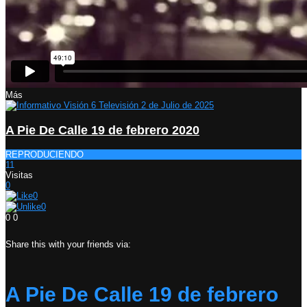
Más
A Pie De Calle 19 de febrero 2020
REPRODUCIENDO
11
Visitas
0
0
0
0
0
Share this with your friends via:
A Pie De Calle 19 de febrero