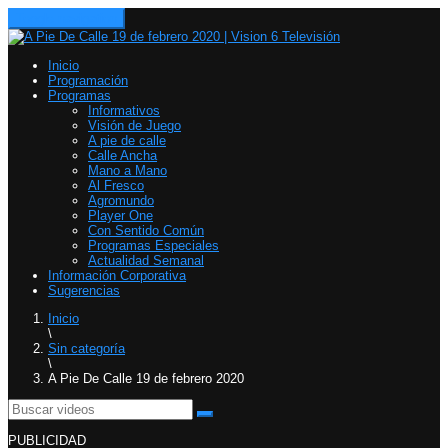
Toggle navigation
Inicio
Programación
Programas
Informativos
Visión de Juego
A pie de calle
Calle Ancha
Mano a Mano
Al Fresco
Agromundo
Player One
Con Sentido Común
Programas Especiales
Actualidad Semanal
Información Corporativa
Sugerencias
Inicio
\
Sin categoría
\
A Pie De Calle 19 de febrero 2020
PUBLICIDAD